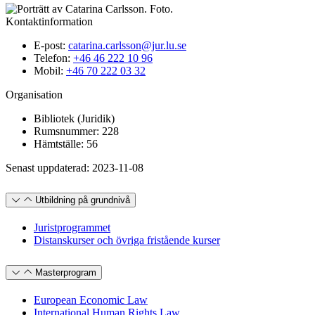
Kontaktinformation
E-post:
catarina.carlsson@jur.lu.se
Telefon:
+46 46 222 10 96
Mobil:
+46 70 222 03 32
Organisation
Bibliotek (Juridik)
Rumsnummer: 228
Hämtställe: 56
Senast uppdaterad: 2023-11-08
Utbildning på grundnivå
Juristprogrammet
Distanskurser och övriga fristående kurser
Masterprogram
European Economic Law
International Human Rights Law