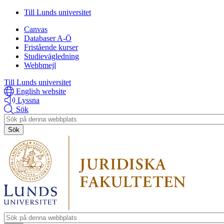
Hoppa
Hoppa
Till Lunds universitet
till
till
Canvas
huvudinnehåll
huvudinnehåll
Databaser A-Ö
Fristående kurser
Studievägledning
Webbmejl
Till Lunds universitet
English website
Lyssna
Sök
Header
search
Header