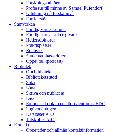
Forskningsmiljöer
Professur till minne av Samuel Pufendorf
Utbildning på forskarnivå
Forskarstöd
Samverkan
För dig som är alumn
För dig som är arbetsgivare
Hedersdoktorer
Praktikplatser
Remisser
Studentambassadörer
Öppet fall (podcast)
Bibliotek
Om biblioteket
Bibliotekets stöd
Söka
Låna
Skriva och publicera
Läsa
Europeiskt dokumentationscentrum - EDC
Lagberedningen
Databaser A-Ö
Tidskrifter A-Ö
Kontakt
Öppettider och allmän kontaktinformation