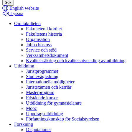
search
English website
Lyssna
Om fakulteten
Fakulteten i korthet
Fakultetens historia
Organisation
Jobba hos oss
Service och stöd
Verksamhetsdokument
Kvalitetssäkring och kvalitetsutveckling av utbildning
Utbildning
Juristprogrammet
Studievägledning
Internationella möjligheter
Juristexamen och karriär
Masterprogram
Fristående kurser
Utbildning för gymnasielärare
Mooc
Uppdragsutbildning
Författningskunskap för Socialstyrelsen
Forskning
Disputationer