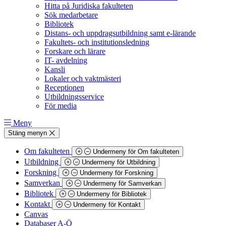
Hitta på Juridiska fakulteten
Sök medarbetare
Bibliotek
Distans- och uppdragsutbildning samt e-lärande
Fakultets- och institutionsledning
Forskare och lärare
IT- avdelning
Kansli
Lokaler och vaktmästeri
Receptionen
Utbildningsservice
För media
Meny
Stäng menyn
Om fakulteten
Undermeny för Om fakulteten
Utbildning
Undermeny för Utbildning
Forskning
Undermeny för Forskning
Samverkan
Undermeny för Samverkan
Bibliotek
Undermeny för Bibliotek
Kontakt
Undermeny för Kontakt
Canvas
Databaser A-Ö