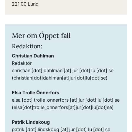
221 00 Lund
Mer om Öppet fall
Redaktion:
Christian Dahlman
Redaktör
christian
[dot]
dahlman
[at]
jur
[dot]
lu
[dot]
se
(christian[dot]dahlman[at]jur[dot]lu[dot]se)
Elsa Trolle Önnerfors
elsa
[dot]
trolle_onnerfors
[at]
jur
[dot]
lu
[dot]
se
(elsa[dot]trolle_onnerfors[at]jur[dot]lu[dot]se)
Patrik Lindskoug
patrik
[dot]
lindskoug
[at]
jur
[dot]
lu
[dot]
se