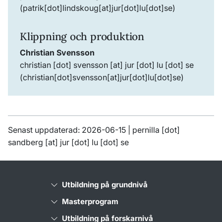
(patrik[dot]lindskoug[at]jur[dot]lu[dot]se)
Klippning och produktion
Christian Svensson
christian
[dot]
svensson
[at]
jur
[dot]
lu
[dot]
se
(christian[dot]svensson[at]jur[dot]lu[dot]se)
Senast uppdaterad: 2026-06-15 |
pernilla
[dot]
sandberg
[at]
jur
[dot]
lu
[dot]
se
Utbildning på grundnivå
Masterprogram
Utbildning på forskarnivå