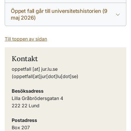
Öppet fall går till universitetshistorien (9
maj 2026)
Till toppen av sidan
Kontakt
oppetfall
[at]
jur
.
lu
.
se
(oppetfall[at]jur[dot]lu[dot]se)
Besöksadress
Lilla Gråbrödersgatan 4
222 22 Lund
Postadress
Box 207