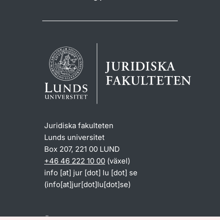
Juridiska fakulteten
Lunds universitet
Box 207, 221 00 LUND
+46 46 222 10 00
(växel)
info
[at]
jur
[dot]
lu
[dot]
se
(info[at]jur[dot]lu[dot]se)
Öppettider