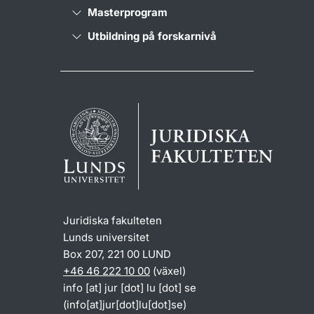
Masterprogram
Utbildning på forskarnivå
Juridiska fakulteten
Lunds universitet
Box 207, 221 00 LUND
+46 46 222 10 00
(växel)
info
[at]
jur
[dot]
lu
[dot]
se
(info[at]jur[dot]lu[dot]se)