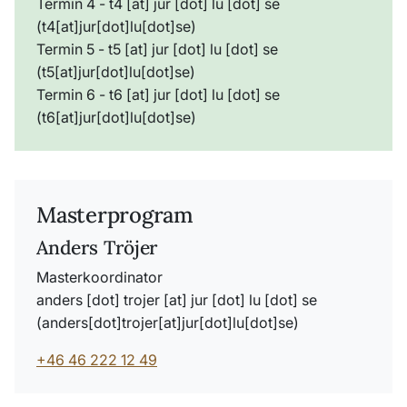
Termin 4 -
t4
[at]
jur
[dot]
lu
[dot]
se
(t4[at]jur[dot]lu[dot]se)
Termin 5 -
t5
[at]
jur
[dot]
lu
[dot]
se
(t5[at]jur[dot]lu[dot]se)
Termin 6 -
t6
[at]
jur
[dot]
lu
[dot]
se
(t6[at]jur[dot]lu[dot]se)
Masterprogram
Anders Tröjer
Masterkoordinator
anders
[dot]
trojer
[at]
jur
[dot]
lu
[dot]
se
(anders[dot]trojer[at]jur[dot]lu[dot]se)
+46 46 222 12 49