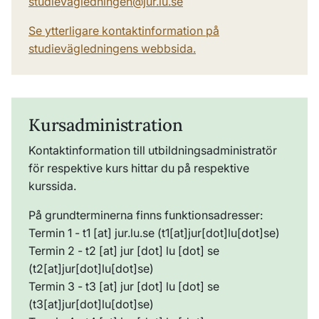
studievagledningen@jur.lu.se
Se ytterligare kontaktinformation på
studievägledningens webbsida.
Kursadministration
Kontaktinformation till utbildningsadministratör
för respektive kurs hittar du på respektive
kurssida.
På grundterminerna finns funktionsadresser:
Termin 1 -
t1
[at]
jur
.
lu
.
se
(t1[at]jur[dot]lu[dot]se)
Termin 2 -
t2
[at]
jur
[dot]
lu
[dot]
se
(t2[at]jur[dot]lu[dot]se)
Termin 3 -
t3
[at]
jur
[dot]
lu
[dot]
se
(t3[at]jur[dot]lu[dot]se)