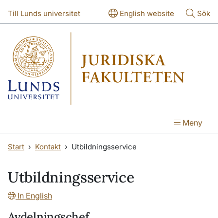
Hoppa till huvudinnehåll
Hoppa till huvudinnehåll
Till Lunds universitet
English website
Sök
Meny
Start
Kontakt
Utbildningsservice
Utbildningsservice
In English
Avdelningschef