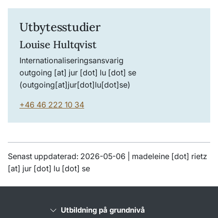
Utbytesstudier
Louise Hultqvist
Internationaliseringsansvarig
outgoing
[at]
jur
[dot]
lu
[dot]
se
(outgoing[at]jur[dot]lu[dot]se)
+46 46 222 10 34
Senast uppdaterad: 2026-05-06 |
madeleine
[dot]
rietz
[at]
jur
[dot]
lu
[dot]
se
Utbildning på grundnivå